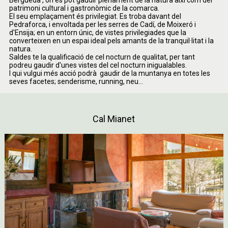
Berguedà , on es pot gaudir plenament de la natura així­ com del
patrimoni cultural i gastronòmic de la comarca.
El seu emplaçament és privilegiat. Es troba davant del
Pedraforca, i envoltada per les serres de Cadí­, de Moixeró i
d'Ensija; en un entorn únic, de vistes privilegiades que la
converteixen en un espai ideal pels amants de la tranquil·litat i la
natura.
Saldes te la qualificació de cel nocturn de qualitat, per tant
podreu gaudir d'unes vistes del cel nocturn inigualables.
I qui vulgui més acció podrà gaudir de la muntanya en totes les
seves facetes; senderisme, running, neu...
Cal Mianet