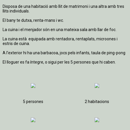
Disposa de una habitació amb llit de matrimoni i una altra amb tres
llits individuals.
El bany te dutxa, renta-mans i wc.
La cuina i el menjador són en una mateixa sala amb llar de foc.
La cuina està equipada amb rentadora, rentaplats, microones i
estris de cuina.
A l'exterior hi ha una barbacoa, jocs pels infants, taula de ping-pong
El lloguer es fa í­ntegre, o sigui per les 5 persones que hi caben.
5 persones
2 habitacions