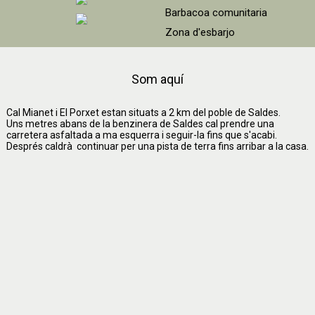
Barbacoa comunitaria
Zona d'esbarjo
A l'hivern la neu ho cobreix
tot
Som aquí
Cal Mianet i El Porxet estan situats a 2 km del poble de Saldes.
Uns metres abans de la benzinera de Saldes cal prendre una
carretera asfaltada a ma esquerra i seguir-la fins que s'acabi.
Després caldrà continuar per una pista de terra fins arribar a la casa.