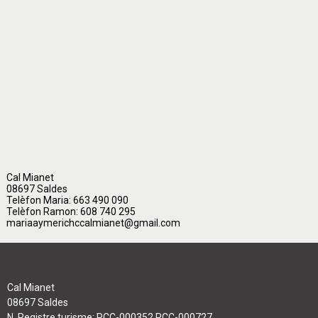
Cal Mianet
08697 Saldes
Telèfon Maria: 663 490 090
Telèfon Ramon: 608 740 295
mariaaymerichccalmianet@gmail.com
Cal Mianet
08697 Saldes
N. Registre turisme: PCC-000352 PCC-000727