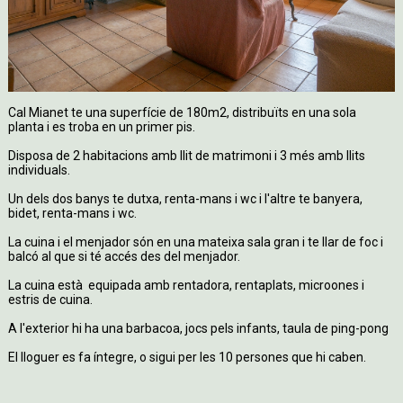
Cal Mianet te una superfície de 180m2, distribuïts en una sola
planta i es troba en un primer pis.
Disposa de 2 habitacions amb llit de matrimoni i 3 més amb llits
individuals.
Un dels dos banys te dutxa, renta-mans i wc i l'altre te banyera,
bidet, renta-mans i wc.
La cuina i el menjador són en una mateixa sala gran i te llar de foc i
balcó al que si té accés des del menjador.
La cuina està equipada amb rentadora, rentaplats, microones i
estris de cuina.
A l'exterior hi ha una barbacoa, jocs pels infants, taula de ping-pong
El lloguer es fa íntegre, o sigui per les 10 persones que hi caben.